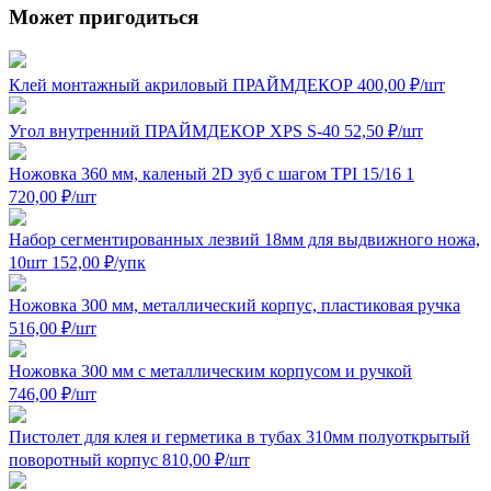
Может пригодиться
Клей монтажный акриловый ПРАЙМДЕКОР
400,00
₽
/шт
Угол внутренний ПРАЙМДЕКОР XPS S-40
52,50
₽
/шт
Ножовка 360 мм, каленый 2D зуб с шагом TPI 15/16
1
720,00
₽
/шт
Набор сегментированных лезвий 18мм для выдвижного ножа,
10шт
152,00
₽
/упк
Ножовка 300 мм, металлический корпус, пластиковая ручка
516,00
₽
/шт
Ножовка 300 мм с металлическим корпусом и ручкой
746,00
₽
/шт
Пистолет для клея и герметика в тубах 310мм полуоткрытый
поворотный корпус
810,00
₽
/шт