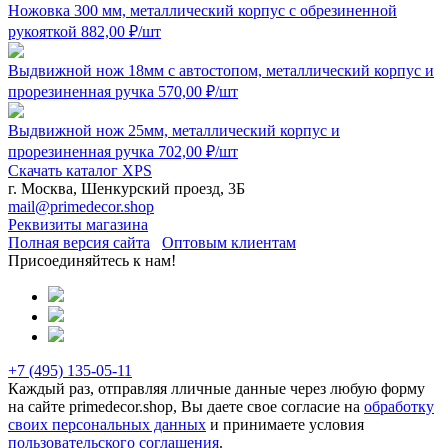
Ножовка 300 мм, металлический корпус с обрезиненной
рукояткой
882,00
₽
/шт
Выдвижной нож 18мм с автостопом, металлический корпус и
прорезиненная ручка
570,00
₽
/шт
Выдвижной нож 25мм, металлический корпус и
прорезиненная ручка
702,00
₽
/шт
Скачать каталог XPS
г. Москва, Шенкурский проезд, 3Б
mail@primedecor.shop
Реквизиты магазина
Полная версия сайта
Оптовым клиентам
Присоединяйтесь к нам!
+7 (495)
135-05-11
Каждый раз, отправляя лличные данные через любую форму
на сайте primedecor.shop, Вы даете свое согласие на
обработку
своих персональных данных
и принимаете условия
пользовательского соглашения
.