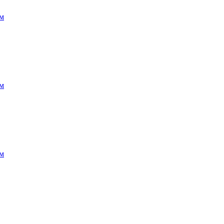
м
м
м