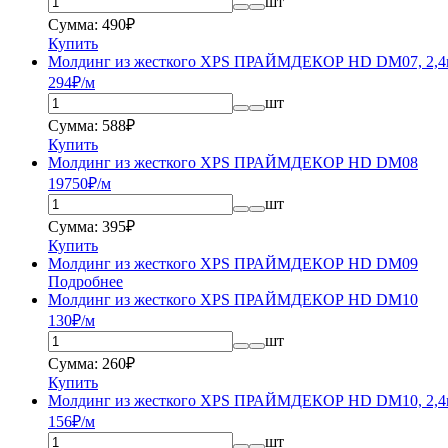
шт
Сумма: 490₽
Купить
Молдинг из жесткого XPS ПРАЙМДЕКОР HD DM07, 2,4
294
₽/м
шт
Сумма: 588₽
Купить
Молдинг из жесткого XPS ПРАЙМДЕКОР HD DM08
197
50
₽/м
шт
Сумма: 395₽
Купить
Молдинг из жесткого XPS ПРАЙМДЕКОР HD DM09
Подробнее
Молдинг из жесткого XPS ПРАЙМДЕКОР HD DM10
130
₽/м
шт
Сумма: 260₽
Купить
Молдинг из жесткого XPS ПРАЙМДЕКОР HD DM10, 2,4
156
₽/м
шт