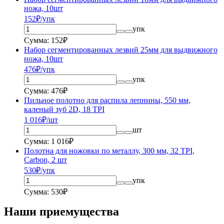
ножа, 10шт
152
₽/упк
упк
Сумма: 152₽
Набор сегментированных лезвий 25мм для выдвижного
ножа, 10шт
476
₽/упк
упк
Сумма: 476₽
Пильное полотно для распила лепнины, 550 мм,
каленый зуб 2D, 18 TPI
1 016
₽/шт
шт
Сумма: 1 016₽
Полотна для ножовки по металлу, 300 мм, 32 TPI,
Carbon, 2 шт
530
₽/упк
упк
Сумма: 530₽
Наши приемущества