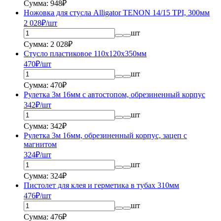
Сумма: 948₽
Ножовка для стусла Alligator TENON 14/15 TPI, 300мм
2 028
₽/шт
шт
Сумма: 2 028₽
Стусло пластиковое 110x120x350мм
470
₽/шт
шт
Сумма: 470₽
Рулетка 3м 16мм с автостопом, обрезиненный корпус
342
₽/шт
шт
Сумма: 342₽
Рулетка 3м 16мм, обрезиненный корпус, зацеп с
магнитом
324
₽/шт
шт
Сумма: 324₽
Пистолет для клея и герметика в тубах 310мм
476
₽/шт
шт
Сумма: 476₽