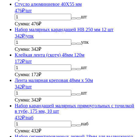
Стусло алюминиевое 40Х55 мм
476
₽/шт
шт
Сумма: 476₽
Набор малярных карандашей HB 250 мм 12 шт
342
₽/упк
упк
Сумма: 342₽
Клейкая лента (скотч) 48мм 120м
172
₽/шт
шт
Сумма: 172₽
Лента малярная креповая 48мм x 50м
342
₽/шт
шт
Сумма: 342₽
Набор карандашей малярных прямоугольных с точилкой
в тубе, 175 мм, 10 шт
432
₽/наб
наб
Сумма: 432₽
Набор сегментированных лезвий 18мм для выдвижного