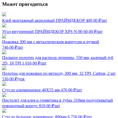
Может пригодиться
Клей монтажный акриловый ПРАЙМДЕКОР
400,00
₽
/шт
Угол внутренний ПРАЙМДЕКОР XPS N-90
60,00
₽
/шт
Ножовка 300 мм с металлическим корпусом и ручкой
746,00
₽
/шт
Пильное полотно для распила лепнины, 550 мм, каленый зуб
2D, 18 TPI
1 016,00
₽
/шт
Полотна для ножовки по металлу, 300 мм, 32 TPI, Carbon, 2 шт
530,00
₽
/упк
Стусло алюминиевое 40Х55 мм
476,00
₽
/шт
Пистолет для клея и герметика в тубах 310мм полуоткрытый
поворотный корпус
810,00
₽
/шт
Стусло большое деревянное, 800мм
6 750,00
₽
/шт