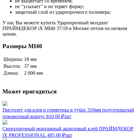
не выцветает со временем;
не "усыхает" и не теряет форму;
защитный слой из ударопрочного полимера;
У нас Вы можете купить Ударопрочный молдинг
ПРАЙМДЕКОР iX MI40 37/18 в Москве оптом по низким
ценам.
Размеры MI40
Ширина:
18 мм
Высота:
37 мм
Длина:
2 000 мм
Может пригодиться
Пистолет для клея и герметика в тубах 310мм полуоткрытый
поворотный корпус
810,00
₽
/шт
Сверхпрочный монтажный акриловый клей ПРАЙМДЕКОР
iX PROFESSIONAL
495,00
₽
/шт