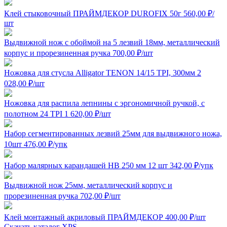
Клей стыковочный ПРАЙМДЕКОР DUROFIX 50г
560,00
₽
/
шт
Выдвижной нож с обоймой на 5 лезвий 18мм, металлический
корпус и прорезиненная ручка
700,00
₽
/шт
Ножовка для стусла Alligator TENON 14/15 TPI, 300мм
2
028,00
₽
/шт
Ножовка для распила лепнины с эргономичной ручкой, с
полотном 24 TPI
1 620,00
₽
/шт
Набор сегментированных лезвий 25мм для выдвижного ножа,
10шт
476,00
₽
/упк
Набор малярных карандашей HB 250 мм 12 шт
342,00
₽
/упк
Выдвижной нож 25мм, металлический корпус и
прорезиненная ручка
702,00
₽
/шт
Клей монтажный акриловый ПРАЙМДЕКОР
400,00
₽
/шт
Скачать каталог XPS