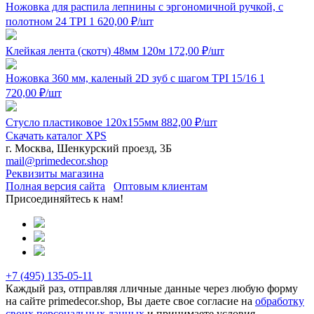
Ножовка для распила лепнины с эргономичной ручкой, с
полотном 24 TPI
1 620,00
₽
/шт
Клейкая лента (скотч) 48мм 120м
172,00
₽
/шт
Ножовка 360 мм, каленый 2D зуб с шагом TPI 15/16
1
720,00
₽
/шт
Стусло пластиковое 120x155мм
882,00
₽
/шт
Скачать каталог XPS
г. Москва, Шенкурский проезд, 3Б
mail@primedecor.shop
Реквизиты магазина
Полная версия сайта
Оптовым клиентам
Присоединяйтесь к нам!
+7 (495)
135-05-11
Каждый раз, отправляя лличные данные через любую форму
на сайте primedecor.shop, Вы даете свое согласие на
обработку
своих персональных данных
и принимаете условия