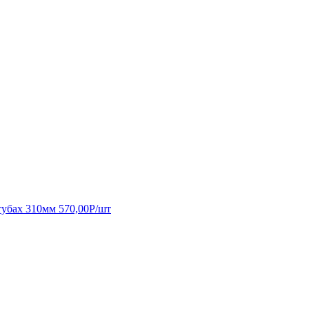
тубах 310мм
570,00
Р
/шт